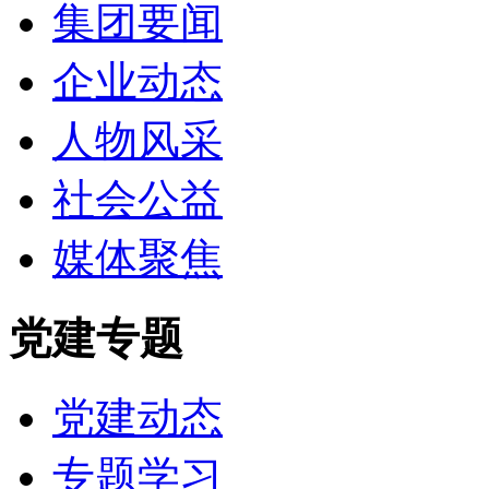
集团要闻
企业动态
人物风采
社会公益
媒体聚焦
党建专题
党建动态
专题学习