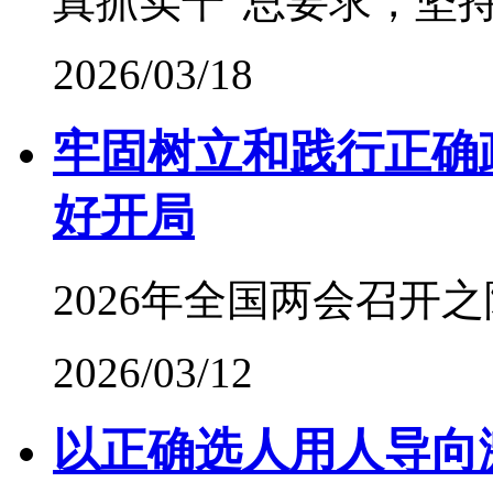
真抓实干”总要求，坚
2026/03/18
牢固树立和践行正确政
好开局
2026年全国两会召开
2026/03/12
以正确选人用人导向