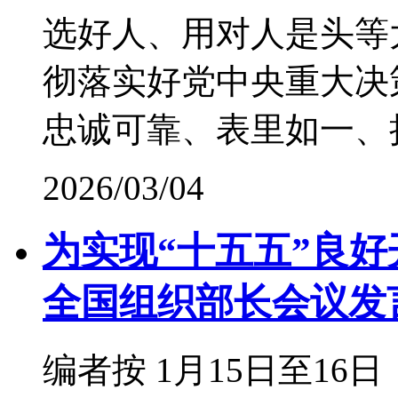
选好人、用对人是头等
彻落实好党中央重大决
忠诚可靠、表里如一、
2026/03/04
为实现“十五五”良好
全国组织部长会议发
编者按 1月15日至1