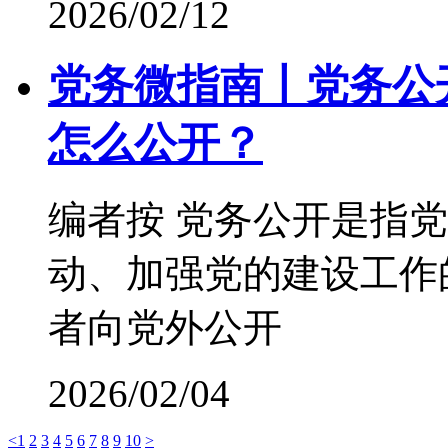
2026/02/12
党务微指南丨党务公
怎么公开？
编者按 党务公开是指
动、加强党的建设工作
者向党外公开
2026/02/04
<
1
2
3
4
5
6
7
8
9
10
>