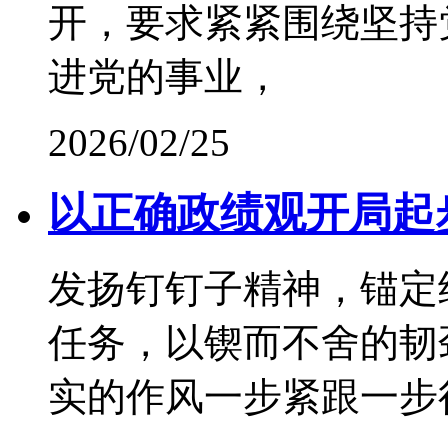
开，要求紧紧围绕坚持
进党的事业，
2026/02/25
以正确政绩观开局起
发扬钉钉子精神，锚定
任务，以锲而不舍的韧
实的作风一步紧跟一步