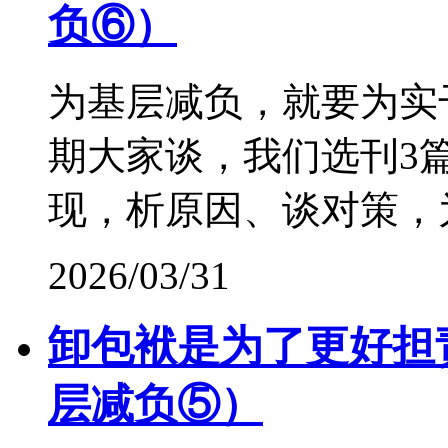
负⑥）
为基层减负，就要为实
期大家谈，我们选刊3
现，析原因、谈对策，
2026/03/31
卸包袱是为了更好担
层减负⑤）