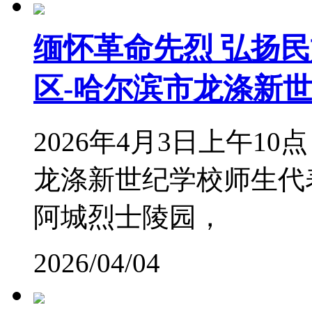
缅怀革命先烈 弘扬
区-哈尔滨市龙涤新
2026年4月3日上午1
龙涤新世纪学校师生代
阿城烈士陵园，
2026/04/04