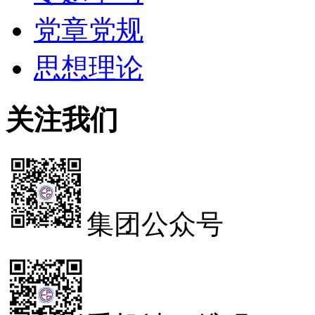
党章党规
思想理论
关注我们
集团公众号